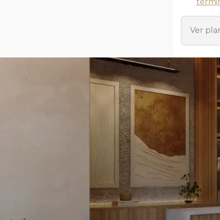
térmi
Ver pla