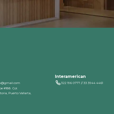
Interamerican
tu@gmail.com
322 196 0777 // 33 3944 4461
e #188. Col.
oria, Puerto Vallarta,