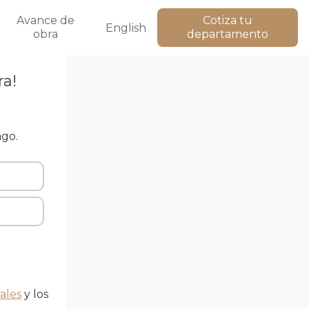
Avance de
Cotiza tu
English
obra
departamento
ra!
ago.
ales
y los