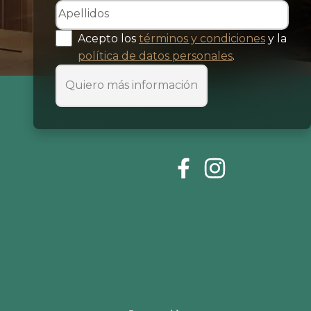
Acepto los
términos y condiciones
y la
política de datos personales
.
Quiero más información