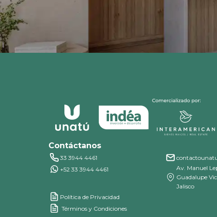
Contáctanos
33 3944 4461
contactouna
Av. Manuel Lep
+52 33 3944 4461
Guadalupe Vict
Jalisco
Política de Privacidad
Términos y Condiciones