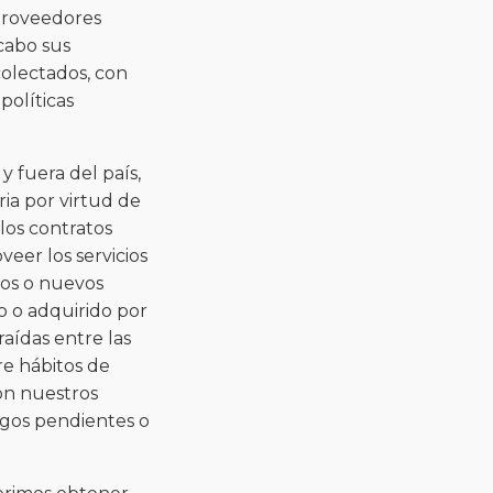
 proveedores
 cabo sus
colectados, con
políticas
y fuera del país,
ria por virtud de
los contratos
veer los servicios
ios o nuevos
o o adquirido por
raídas entre las
bre hábitos de
con nuestros
agos pendientes o