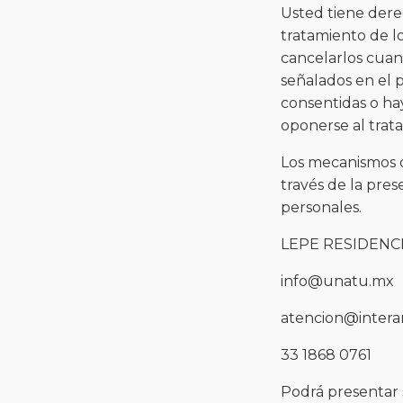
Usted tiene dere
tratamiento de lo
cancelarlos cuan
señalados en el p
consentidas o haya
oponerse al trata
Los mecanismos q
través de la pres
personales.
LEPE RESIDENC
info@unatu.mx
atencion@inter
33 1868 0761
Podrá presentar 