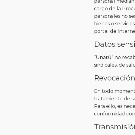
personal mediante
cargo de la Proc
personales no se
bienes o servicio
portal de Intern
Datos sens
“Unatú” no recaba
sindicales, de sal
Revocación
En todo momento,
tratamiento de s
Para ello, es nec
conformidad con 
Transmisió