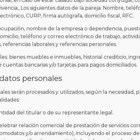
ial, en caso de estar casado bajo sociedad conyugal, c
vencia;, Los siguientes datos de la pareja: Nombre, teléfo
lectrónico, CURP, firma autógrafa, domicilio fiscal, RFC.
 ocupación, nombre de la empresa o dependencia, puesto
icilio, teléfono y correo electrónico de trabajo, activi
, referencias laborales y referencias personales.
es: bienes muebles e inmuebles, historial crediticio, ingr
 cuentas bancarias y/o tarjetas para pagos domiciliados.
 datos personales
ales serán procesados y utilizados, según la necesidad, 
alidades:
dentidad del titular o de su representante legal.
celebrar relación comercial de prestación de servicios c
omodatos y/o arrendamiento), incluyendo el proceso de 