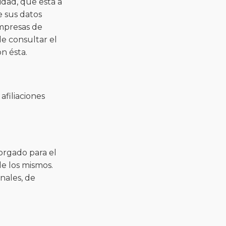
idad, que está a
e sus datos
empresas de
de consultar el
n ésta.
afiliaciones
orgado para el
e los mismos.
nales, de