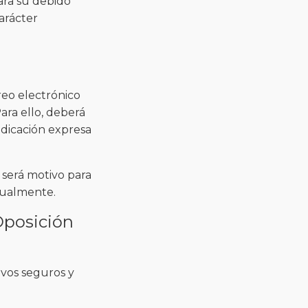
para su debido
arácter
reo electrónico
ra ello, deberá
ndicación expresa
o será motivo para
tualmente.
Oposición
vos seguros y