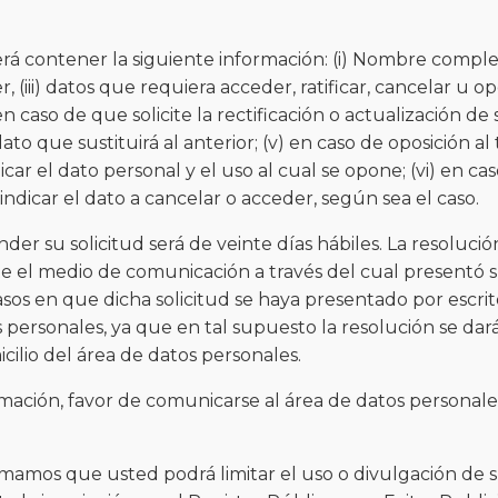
rá contener la siguiente información: (i) Nombre complet
, (iii) datos que requiera acceder, ratificar, cancelar u o
 en caso de que solicite la rectificación o actualización de
ato que sustituirá al anterior; (v) en caso de oposición al 
icar el dato personal y el uso al cual se opone; (vi) en c
indicar el dato a cancelar o acceder, según sea el caso.
nder su solicitud será de veinte días hábiles. La resolució
 el medio de comunicación a través del cual presentó su
sos en que dicha solicitud se haya presentado por escrito
 personales, ya que en tal supuesto la resolución se dar
icilio del área de datos personales.
mación, favor de comunicarse al área de datos persona
rmamos que usted podrá limitar el uso o divulgación de 