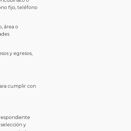
oncubinato o
no fijo, teléfono
, área o
dades
esos y egresos,
para cumplir con
orrespondiente
selección y