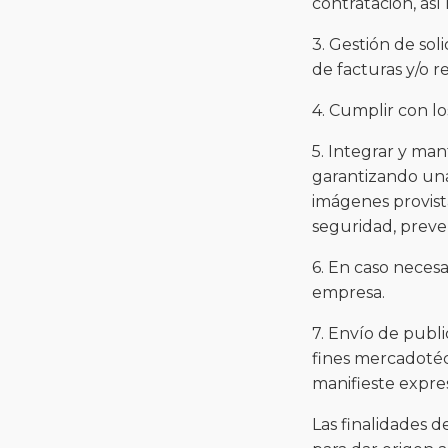
contratación, así
3. Gestión de so
de facturas y/o r
4. Cumplir con lo
5. Integrar y ma
garantizando una 
imágenes provista
seguridad, preve
6. En caso neces
empresa.
7. Envío de public
fines mercadotécn
manifieste expre
Las finalidades de