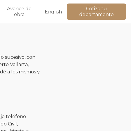
Avance de
Cotiza tu
English
obra
departamento
o sucesivo, con
rto Vallarta,
 dé a los mismos y
ijo teléfono
o Civil,