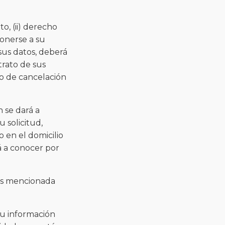
o, (ii) derecho
ponerse a su
 sus datos, deberá
trato de sus
aso de cancelación
n se dará a
 solicitud,
 en el domicilio
á a conocer por
les mencionada
su información