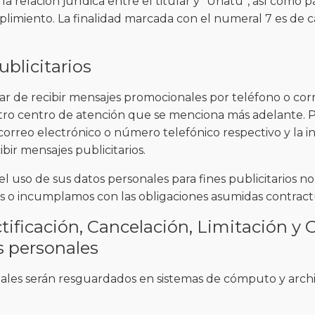
 la relación jurídica entre el titular y “Unatú”, así como 
plimiento. La finalidad marcada con el numeral 7 es de c
blicitarios
r de recibir mensajes promocionales por teléfono o cor
ro centro de atención que se menciona más adelante. Pa
correo electrónico o número telefónico respectivo y la i
bir mensajes publicitarios.
el uso de sus datos personales para fines publicitarios n
 o incumplamos con las obligaciones asumidas contrac
tificación, Cancelación, Limitación y 
s personales
ales serán resguardados en sistemas de cómputo y archi