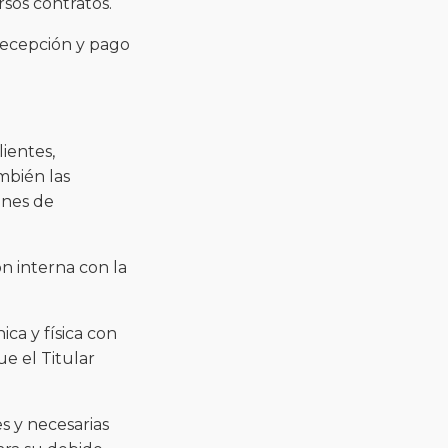
rsos contratos.
 recepción y pago
ientes,
mbién las
ines de
n interna con la
ica y física con
ue el Titular
es y necesarias