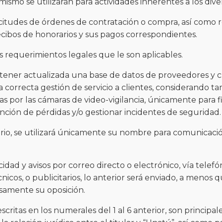
 mismo se utilizarán para actividades inherentes a los dive
licitudes de órdenes de contratación o compra, así como
ecibos de honorarios y sus pagos correspondientes.
s requerimientos legales que le son aplicables.
ntener actualizada una base de datos de proveedores y cl
correcta gestión de servicio a clientes, considerando ta
s por las cámaras de video-vigilancia, únicamente para f
nción de pérdidas y/o gestionar incidentes de seguridad.
ario, se utilizará únicamente su nombre para comunicació
idad y avisos por correo directo o electrónico, vía telefón
icos, o publicitarios, lo anterior será enviado, a menos q
samente su oposición.
scritas en los numerales del 1 al 6 anterior, son principal