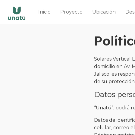
Inicio
Proyecto
Ubicación
Des
Políti
Solares Vertical
domicilio en Av. 
Jalisco, es respo
de su protección
Datos pers
“Unatú”, podrá r
Datos de identifi
celular, correo e