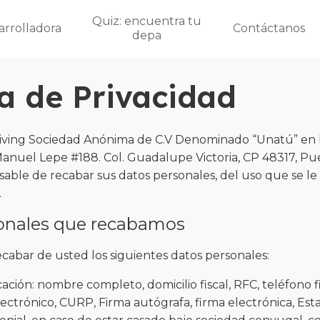
Quiz: encuentra tu
arrolladora
Contáctanos
depa
ca de Privacidad
 Living Sociedad Anónima de C.V Denominado “Unatú” en l
Manuel Lepe #188. Col. Guadalupe Victoria, CP 48317, Pue
nsable de recabar sus datos personales, del uso que se le
.
onales que recabamos
ecabar de usted los siguientes datos personales:
cación: nombre completo, domicilio fiscal, RFC, teléfono f
lectrónico, CURP, Firma autógrafa, firma electrónica, Estad