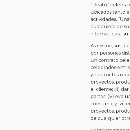
“Unatú” celebra d
ubicados tanto en
actividades. “Una
cualquiera de sus
internas, para su
Asimismo, sus dat
por personas dist
un contrato celeb
celebrados entre 
y productos requ
proyectos, produ
el cliente; (iii) 
partes; (iv) evalu
consumo; y (vi) 
proyectos, produc
de cualquier otra