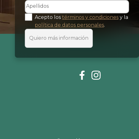
Acepto los
términos y condiciones
y la
política de datos personales
.
Quiero más información