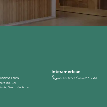
Interamerican
tu@gmail.com
322 196 0777 // 33 3944 4461
e #188. Col.
oria, Puerto Vallarta,