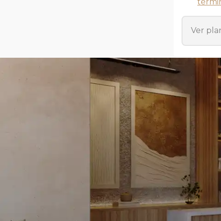
térmi
Ver pla