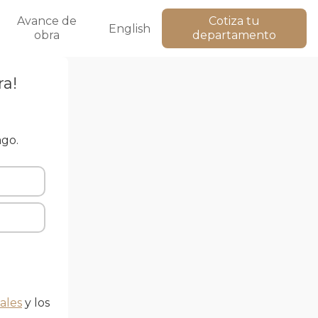
Avance de
Cotiza tu
English
obra
departamento
ra!
ago.
ales
y los