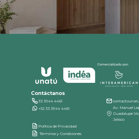
Contáctanos
33 3944 4461
contactouna
Av. Manuel Lep
+52 33 3944 4461
Guadalupe Vict
Jalisco
Política de Privacidad
Términos y Condiciones